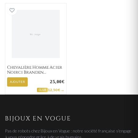
Chevalière Homme Acier Noirci Branden Turquo
Chevalière Homme Acier
Noirci Branden
Turquoise
25,00€
AJOUTER
12,50 € →
CLUB
BIJOUX EN VOGUE
Pas de robots chez Bijoux en Vogue : notre société française s'engage
à vous répondre grâce à de vrais humains.