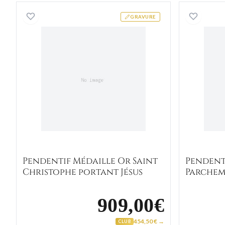
Pendentif Médaille Or Saint Christoph
GRAVURE
Pendentif Médaille Or Saint
Pendent
Christophe portant Jésus
Parchem
Christo
909,00€
454,50 € →
CLUB