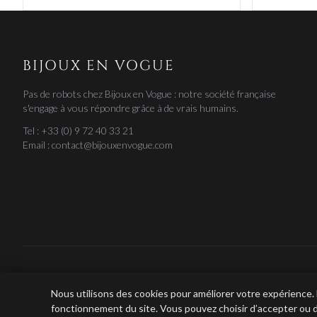
BIJOUX EN VOGUE
Pas de robots chez Bijoux en Vogue : notre société française
s'engage à vous répondre grâce à de vrais humains.
Tel : +33 (0) 9 72 40 33 21
Email : contact@bijouxenvogue.com
Nous utilisons des cookies pour améliorer votre expérience.
fonctionnement du site. Vous pouvez choisir d’accepter ou d