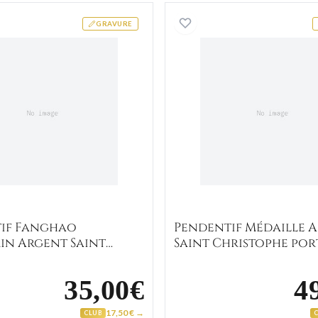
e portant Jésus
Pendentif Fanghao Parchemin Argent Saint Christophe p
Pendenti
GRAVURE
if Fanghao
Pendentif Médaille 
in Argent Saint
Saint Christophe po
phe portant Jésus
Jésus
35,00€
4
17,50 € →
CLUB