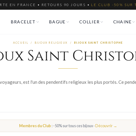
RTE EN FRANCE • RETOURS 90 JOURS •
LE CLUB -50% SUR 
BRACELET
BAGUE
COLLIER
CHAINE
ACCUEIL
/
BIJOUX RELIGIEUX
/
BIJOUX SAINT CHRISTOPHE
oux Saint Christ
Membres du Club
: -50% sur tous ces bijoux ·
Découvrir →