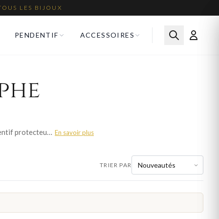
TOUS LES BIJOUX
PENDENTIF
ACCESSOIRES
ophe
Saint Christophe, patron des voyageurs, est l'un des pendentifs religieux les plus portés. Ce pendentif protecteur accompagne ceux qui voyagent. En or et argent. Livraison offerte en France.
En savoir plus
TRIER PAR