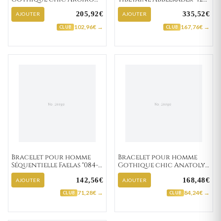
"114-1/A"
4A"
205,92€
335,52€
AJOUTER
AJOUTER
102,96€ →
167,76€ →
CLUB
CLUB
Bracelet pour homme
Bracelet pour homme
Séquentielle Faelas "084-
Gothique chic Anatoly
1A"
"114-1/A"
142,56€
168,48€
AJOUTER
AJOUTER
71,28€ →
84,24€ →
CLUB
CLUB