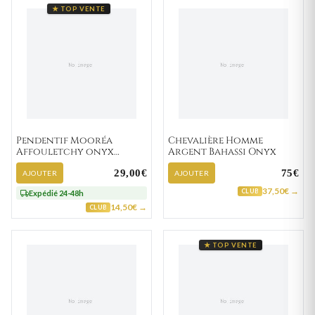
★ TOP VENTE
Pendentif Mooréa
Chevalière Homme
Affouletchy onyx
Argent Bahassi Onyx
Ethnique Totem
29,00€
75€
AJOUTER
AJOUTER
37,50€ →
CLUB
Expédié 24-48h
14,50€ →
CLUB
★ TOP VENTE