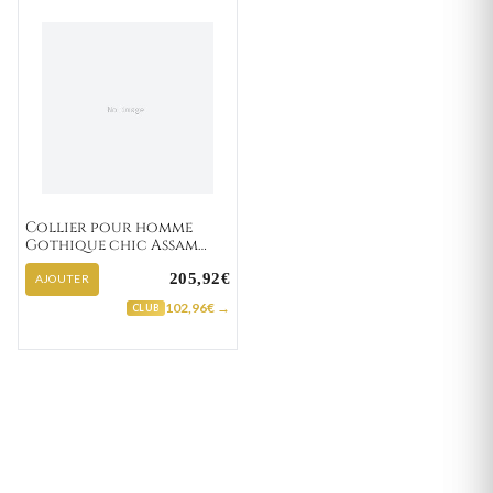
Collier pour homme
Gothique chic Assam
"114-2/A"
205,92€
AJOUTER
102,96€ →
CLUB