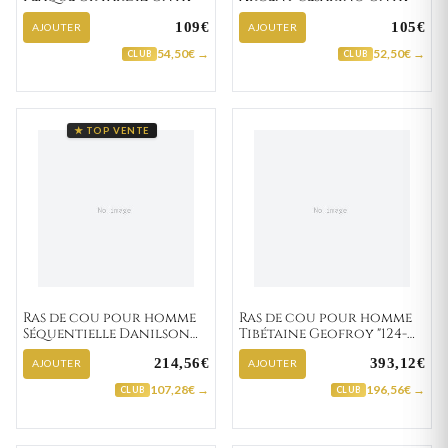
109€
105€
AJOUTER
AJOUTER
54,50€ →
52,50€ →
CLUB
CLUB
★ TOP VENTE
Ras de cou pour homme
Ras de cou pour homme
Séquentielle Danilson
Tibétaine Geofroy "124-
"084-1A"
4A"
214,56€
393,12€
AJOUTER
AJOUTER
107,28€ →
196,56€ →
CLUB
CLUB