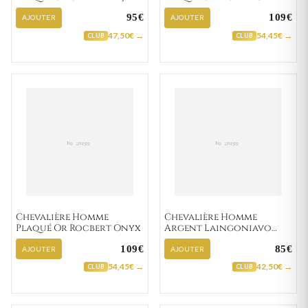
Onyx
Onyx
95€
109€
AJOUTER
AJOUTER
47,50€ →
54,45€ →
CLUB
CLUB
Chevalière Homme
Chevalière Homme
Plaqué Or Rocbert Onyx
Argent Laingoniavo
Onyx
109€
85€
AJOUTER
AJOUTER
54,45€ →
42,50€ →
CLUB
CLUB