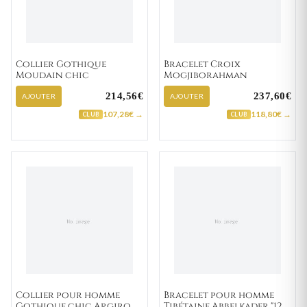
Collier Gothique
Bracelet Croix
Moudain chic
Mogjiborahman
214,56€
237,60€
AJOUTER
AJOUTER
107,28€ →
118,80€ →
CLUB
CLUB
Collier pour homme
Bracelet pour homme
Gothique chic Argiro
Tibétaine Abbelkader "124-