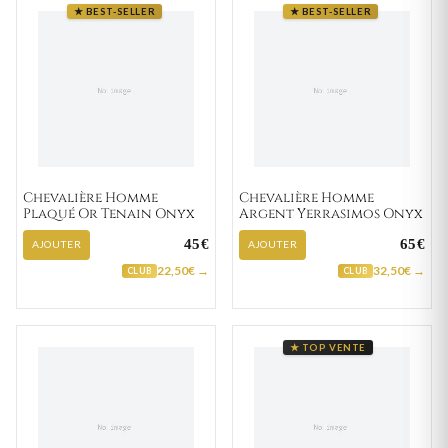
★ BEST-SELLER
★ BEST-SELLER
Chevalière Homme
Chevalière Homme
Plaqué Or Tenain Onyx
Argent Yerrasimos Onyx
45€
65€
AJOUTER
AJOUTER
22,50€ →
32,50€ →
CLUB
CLUB
★ TOP VENTE