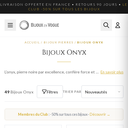
LIVRAISON OFFERTE EN FRANCE • RETOURS 90 JOURS •
LE
CLUB -50% SUR TOUS LES BIJOUX
ACCUEIL
/
BIJOUX PIERRES
/
BIJOUX ONYX
Bijoux Onyx
L'onyx, pierre noire par excellence, confère force et élégance à chaque bijou. Nos bijoux onyx réunissent bagues, pendentifs et bracelets pour un style affirmé. Livraison offerte en France.
En savoir plus
49
Bijoux Onyx
Filtres
TRIER PAR
Membres du Club
: -50% sur tous ces bijoux ·
Découvrir →