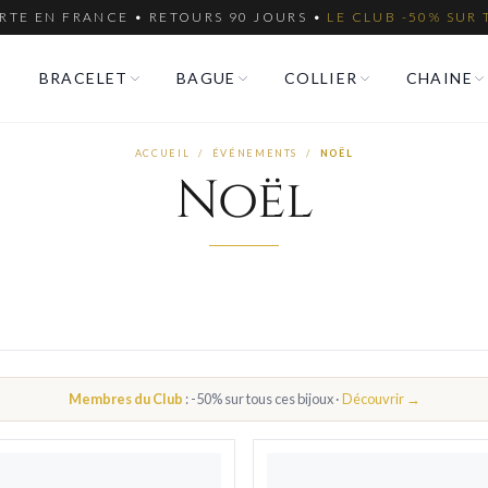
RTE EN FRANCE • RETOURS 90 JOURS •
LE CLUB -50% SUR 
BRACELET
BAGUE
COLLIER
CHAINE
ACCUEIL
/
ÉVÉNEMENTS
/
NOËL
Noël
Membres du Club
: -50% sur tous ces bijoux ·
Découvrir →