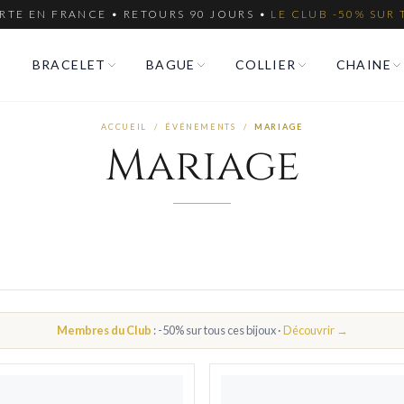
RTE EN FRANCE • RETOURS 90 JOURS •
LE CLUB -50% SUR 
BRACELET
BAGUE
COLLIER
CHAINE
ACCUEIL
/
ÉVÉNEMENTS
/
MARIAGE
Mariage
Membres du Club
: -50% sur tous ces bijoux ·
Découvrir →