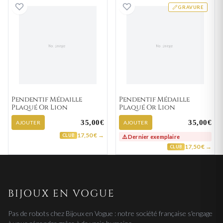
Pendentif Médaille Plaqué Or Lion
Pendentif Médail
GRAVURE
Pendentif Médaille
Pendentif Médaille
Plaqué Or Lion
Plaqué Or Lion
35,00€
35,00€
AJOUTER
AJOUTER
17,50 € →
CLUB
⚠️ Dernier exemplaire
17,50 € →
CLUB
BIJOUX EN VOGUE
Pas de robots chez Bijoux en Vogue : notre société française s'engage