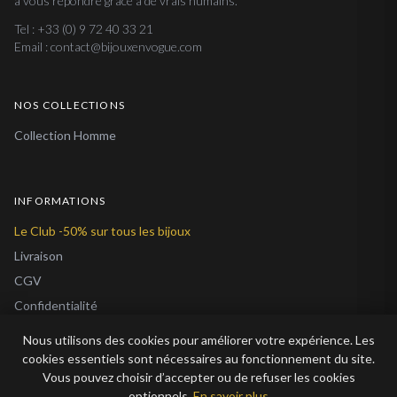
à vous répondre grâce à de vrais humains.
Tel : +33 (0) 9 72 40 33 21
Email : contact@bijouxenvogue.com
NOS COLLECTIONS
Collection Homme
INFORMATIONS
Le Club -50% sur tous les bijoux
Livraison
CGV
Confidentialité
Cookies
Nous utilisons des cookies pour améliorer votre expérience. Les
À Propos
cookies essentiels sont nécessaires au fonctionnement du site.
Vous pouvez choisir d’accepter ou de refuser les cookies
Blog
optionnels.
En savoir plus