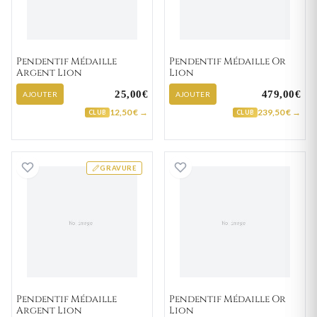
Pendentif Médaille
Pendentif Médaille Or
Argent Lion
Lion
25,00€
479,00€
AJOUTER
AJOUTER
12,50 € →
239,50 € →
CLUB
CLUB
Pendentif Médaille Argent Lion
Pendentif Médail
GRAVURE
Pendentif Médaille
Pendentif Médaille Or
Argent Lion
Lion