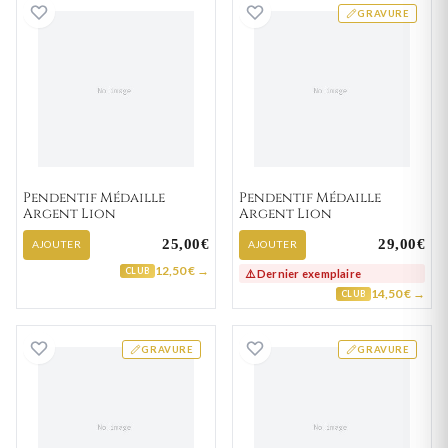
Pendentif Médaille Argent Lion
Pendentif Médail
GRAVURE
Pendentif Médaille
Pendentif Médaille
Argent Lion
Argent Lion
25,00€
29,00€
AJOUTER
AJOUTER
12,50 € →
CLUB
⚠️ Dernier exemplaire
14,50 € →
CLUB
Pendentif Médaille Argent Lion
Pendentif Médail
GRAVURE
GRAVURE