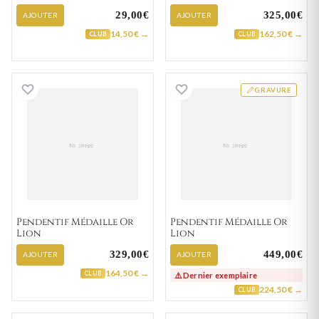
29,00€
325,00€
AJOUTER
AJOUTER
14,50 € →
162,50 € →
CLUB
CLUB
Pendentif Médaille Or Lion
Pendentif Médail
GRAVURE
Pendentif Médaille Or
Pendentif Médaille Or
Lion
Lion
329,00€
449,00€
AJOUTER
AJOUTER
164,50 € →
CLUB
⚠️ Dernier exemplaire
224,50 € →
CLUB