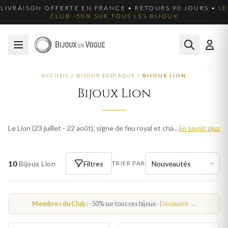
LIVRAISON OFFERTE EN FRANCE • RETOURS 90 JOURS •
LE
CLUB -50% SUR TOUS LES BIJOUX
ACCUEIL
/
BIJOUX ZODIAQUE
/
BIJOUX LION
Bijoux Lion
Le Lion (23 juillet - 22 août), signe de feu royal et charismatique, rayonne de confiance. Nos bijoux Lion capturent la majesté de ce signe astrologique. En or, argent et plaqué or. Livraison offerte en France.
En savoir plus
10
Bijoux Lion
Filtres
TRIER PAR
Membres du Club
: -50% sur tous ces bijoux ·
Découvrir →