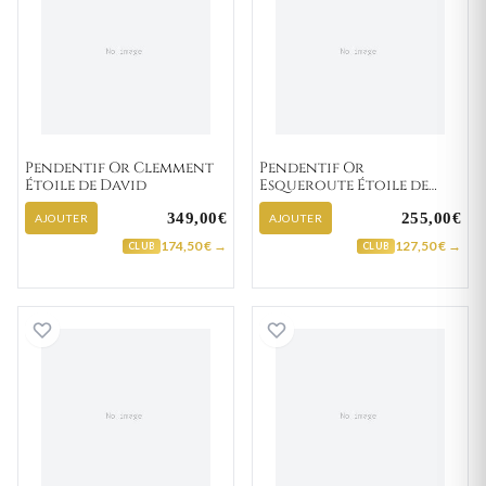
Pendentif Or Clemment
Pendentif Or
Étoile de David
Esqueroute Étoile de
David
349,00€
255,00€
AJOUTER
AJOUTER
174,50 € →
127,50 € →
CLUB
CLUB
Pendentif Argent Sandie Étoile de David
Pendentif Argent