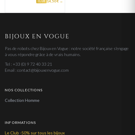
14,50 € →
CLUB
BIJOUX EN VOGUE
Pas de robots chez Bijoux en Vogue : notre société française s'engage
à vous répondre grâce à de vrais humains.
Tel : +33 (0) 9 72 40 33 21
Email : contact@bijouxenvogue.com
NOS COLLECTIONS
Collection Homme
INFORMATIONS
Le Club -50% sur tous les bijoux