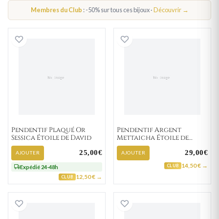
PENDENTIF ÉTOILE
Membres du Club
: -50% sur tous ces bijoux ·
Découvrir →
Pendentif Plaqué Or Sessica Étoile de David
Pendentif Argent
Pendentif Plaqué Or
Pendentif Argent
Sessica Étoile de David
Mettaicha Étoile de
David
25,00€
29,00€
AJOUTER
AJOUTER
14,50 € →
CLUB
Expédié 24-48h
12,50 € →
CLUB
Pendentif Or Clemment Étoile de David
Pendentif Or Esq