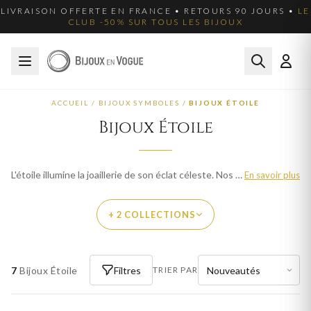
LIVRAISON OFFERTE EN FRANCE • RETOURS 90 JOURS •
LE
CLUB -50% SUR TOUS LES BIJOUX
ACCUEIL
/
BIJOUX SYMBOLES
/
BIJOUX ÉTOILE
Bijoux Étoile
L'étoile illumine la joaillerie de son éclat céleste. Nos bijoux étoile captent la lumière et symbolisent les rêves, l'espoir et la guidance. En or, argent et plaqué or. Livraison offerte en France.
En savoir plus
+ 2 COLLECTIONS
PAR THÈME
7
Bijoux Étoile
Filtres
TRIER PAR
BOUCLES D'OREILLES ÉTOILE FEMME