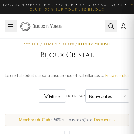
LIVRAISON OFFERTE EN FRANCE • RETOURS 90 JOURS •
LE
CLUB -50% SUR TOUS LES BIJOUX
ACCUEIL
/
BIJOUX PIERRES
/
BIJOUX CRISTAL
Bijoux Cristal
Le cristal séduit par sa transparence et sa brillance. Nos bijoux cristal captent la lumière avec élégance. Bagues, pendentifs et boucles d'oreilles. Livraison offerte en France.
En savoir plus
Filtres
TRIER PAR
Membres du Club
: -50% sur tous ces bijoux ·
Découvrir →