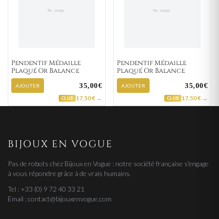
Pendentif Médaille
Pendentif Médaille
Plaqué Or Balance
Plaqué Or Balance
35,00€
35,00€
AJOUTER
AJOUTER
17,50 € →
17,50 € →
CLUB
CLUB
BIJOUX EN VOGUE
Pas de robots chez Bijoux en Vogue : notre société française s'engage
à vous répondre grâce à de vrais humains.
Tel : +33 (0) 9 72 40 33 21
Email : contact@bijouxenvogue.com