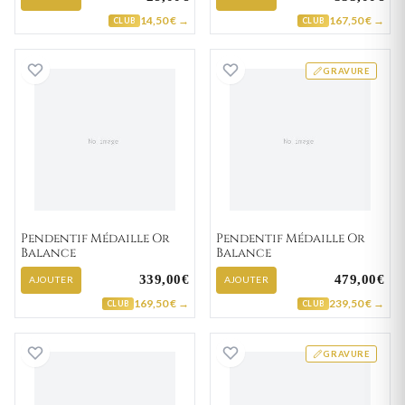
14,50 € →
167,50 € →
CLUB
CLUB
Pendentif Médaille Or Balance
Pendentif Médail
GRAVURE
Pendentif Médaille Or
Pendentif Médaille Or
Balance
Balance
339,00€
479,00€
AJOUTER
AJOUTER
169,50 € →
239,50 € →
CLUB
CLUB
Pendentif Médaille Plaqué Or Balance
Pendentif Médail
GRAVURE