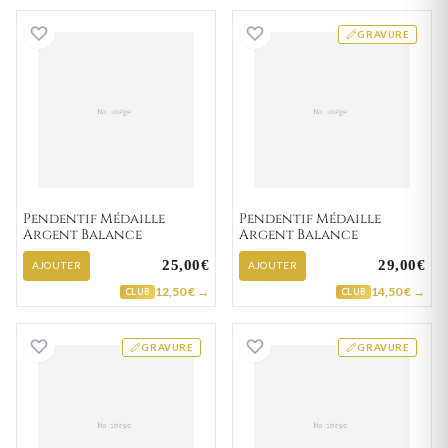
Pendentif Médaille Argent Balance
Pendentif Médail
GRAVURE
Pendentif Médaille
Pendentif Médaille
Argent Balance
Argent Balance
25,00€
29,00€
AJOUTER
AJOUTER
12,50 € →
14,50 € →
CLUB
CLUB
Pendentif Médaille Argent Balance
Pendentif Médail
GRAVURE
GRAVURE