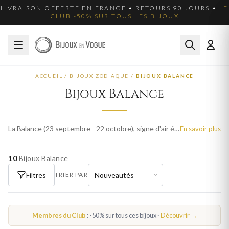
LIVRAISON OFFERTE EN FRANCE • RETOURS 90 JOURS •
LE
CLUB -50% SUR TOUS LES BIJOUX
ACCUEIL
/
BIJOUX ZODIAQUE
/
BIJOUX BALANCE
Bijoux Balance
La Balance (23 septembre - 22 octobre), signe d'air épris d'harmonie et de beauté, est naturellement attirée par les bijoux. Nos créations Balance incarnent cet équilibre. En or, argent et plaqué or. Livraison offerte en France.
En savoir plus
10
Bijoux Balance
Filtres
TRIER PAR
Membres du Club
: -50% sur tous ces bijoux ·
Découvrir →