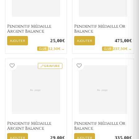
Pendentif Médaille
Pendentif Médaille Or
Argent Balance
Balance
25,00€
475,00€
AJOUTER
AJOUTER
12,50 € →
237,50 € →
CLUB
CLUB
Pendentif Médaille Argent Balance
Pendentif Médail
GRAVURE
Pendentif Médaille
Pendentif Médaille Or
Argent Balance
Balance
29,00€
335,00€
AJOUTER
AJOUTER