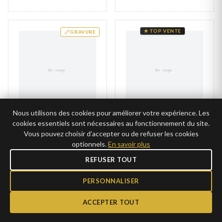
★ TOP VENTE
GRAVURE
Nous utilisons des cookies pour améliorer votre expérience. Les
cookies essentiels sont nécessaires au fonctionnement du site.
Chevalière Homme Acier
Bague acier laque noire
Elzein
Aballo Milita
Vous pouvez choisir d’accepter ou de refuser les cookies
optionnels.
En savoir plus
19€
59,00€
AJOUTER
AJOUTER
9,50€ →
REFUSER TOUT
CLUB
⚠️ Dernier exemplaire
29,50€ →
CLUB
PERSONNALISER
★ TOP VENTE
★ TOP VENTE
ACCEPTER TOUT