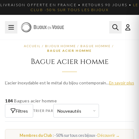
LIVRAISON OFFERTE EN FRANCE • RETOURS 90 JOURS •
LE
CLUB -50% SUR TOUS LES BIJOUX
ACCUEIL
/
BIJOUX HOMME
/
BAGUE HOMME
/
BAGUE ACIER HOMME
Bague acier homme
L'acier inoxydable est le métal du bijou contemporain : résistant, hypoallergénique et facile d'entretien. Nos bagues en acier homme conservent leur éclat au fil du temps, sans nécessiter de soin particulier. Parcourez plus de 42 modèles pour homme et trouvez votre bijou idéal. Livraison offerte en France métropolitaine.
En savoir plus
184
Bagues acier homme
Filtres
TRIER PAR
Membres du Club
: -50% sur tous ces bijoux ·
Découvrir →