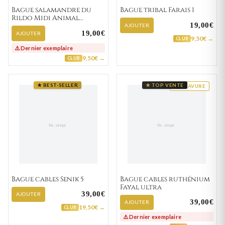
Bague salamandre du
Bague tribal Farais 1
Rildo Midi Animal
19,00€
Lezard
AJOUTER
19,00€
AJOUTER
9,50€ →
CLUB
⚠️ Dernier exemplaire
9,50€ →
CLUB
★ BEST-SELLER
★ TOP VENTE
GRAVURE
Bague cables Senik 5
Bague cables ruthénium
Fayal ultra
39,00€
AJOUTER
39,00€
AJOUTER
19,50€ →
CLUB
⚠️ Dernier exemplaire