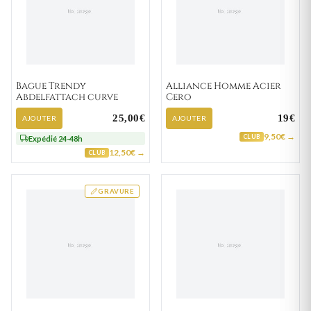
Bague Trendy
Alliance Homme Acier
Abdelfattach curve
Cero
25,00€
19€
AJOUTER
AJOUTER
9,50€ →
CLUB
Expédié 24-48h
12,50€ →
CLUB
GRAVURE