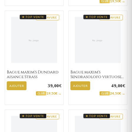
19,50€ →
CLUB
★ TOP VENTE
★ TOP VENTE
GRAVURE
GRAVURE
Bague maxim's Dundard
Bague maxim's
aisance Strass
Sendrasolofo virtuose
Strass Cable
39,00€
49,00€
AJOUTER
AJOUTER
19,50€ →
24,50€ →
CLUB
CLUB
★ TOP VENTE
★ TOP VENTE
GRAVURE
GRAVURE