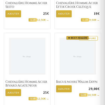
Chevalière Homme Acier
Chevalière Homme Acier
Sesto
Eftik Croix Celtique
25€
19€
AJOUTER
AJOUTER
12,50€ →
9,50€ →
CLUB
CLUB
★ BEST-SELLER
GRAVURE
Chevalière Homme Acier
Bague noire Walim Ekyn
Bivard Agate Noir
29,00€
AJOUTER
25€
AJOUTER
14,50€ →
CLUB
12,50€ →
CLUB