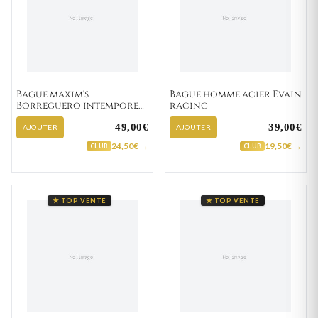
Bague maxim's
Bague homme acier Evain
Borreguero intemporel
racing
Strass
49,00€
39,00€
AJOUTER
AJOUTER
24,50€ →
19,50€ →
CLUB
CLUB
★ TOP VENTE
★ TOP VENTE