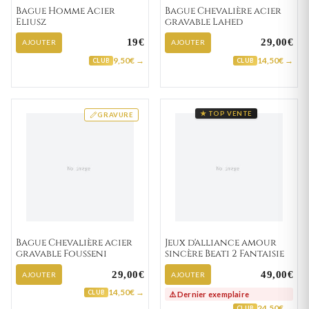
Bague Homme Acier
Bague Chevalière acier
Eliusz
gravable Lahed
19€
29,00€
AJOUTER
AJOUTER
9,50€ →
14,50€ →
CLUB
CLUB
★ TOP VENTE
GRAVURE
Bague Chevalière acier
Jeux d'alliance amour
gravable Fousseni
sincère Beati 2 Fantaisie
29,00€
49,00€
AJOUTER
AJOUTER
14,50€ →
CLUB
⚠️ Dernier exemplaire
24,50€ →
CLUB