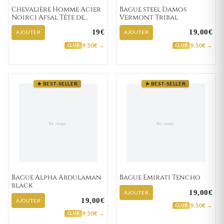
Chevalière Homme Acier
Bague steel Damos
Noirci Afsal Tête de
Vermont Tribal
Mort
19€
19,00€
AJOUTER
AJOUTER
9,50€ →
9,50€ →
CLUB
CLUB
★ BEST-SELLER
★ BEST-SELLER
Bague Alpha Abdulaman
Bague Emirati Tencho
black
19,00€
AJOUTER
19,00€
AJOUTER
9,50€ →
CLUB
9,50€ →
CLUB