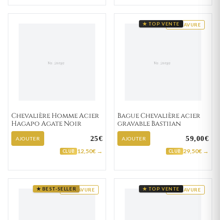
★ TOP VENTE
GRAVURE
Chevalière Homme Acier
Bague Chevalière acier
Hagapo Agate Noir
gravable Bastiian
25€
59,00€
AJOUTER
AJOUTER
12,50€ →
29,50€ →
CLUB
CLUB
★ BEST-SELLER
★ TOP VENTE
GRAVURE
GRAVURE