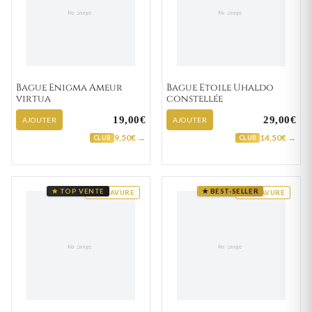
Bague Enigma Ameur
Bague Etoile Uhaldo
virtua
constellée
19,00€
29,00€
AJOUTER
AJOUTER
9,50€ →
14,50€ →
CLUB
CLUB
★ TOP VENTE
★ BEST-SELLER
GRAVURE
GRAVURE