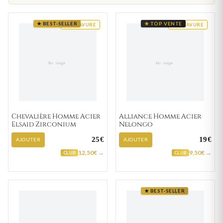
★ BEST-SELLER
★ TOP VENTE
GRAVURE
GRAVURE
Chevalière Homme Acier
Alliance Homme Acier
Elsaid Zirconium
Nelongo
25€
19€
AJOUTER
AJOUTER
12,50€ →
9,50€ →
CLUB
CLUB
★ BEST-SELLER