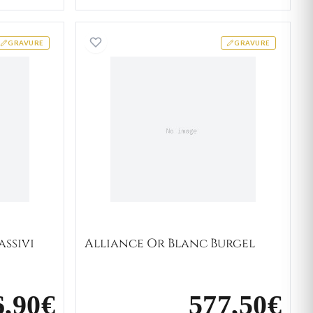
Or Blanc Diassivi
Alliance Or Blanc Burgel
GRAVURE
GRAVURE
assivi
Alliance Or Blanc Burgel
6,90€
577,50€