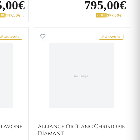
5,00€
795,00€
447,50 € →
397,50 € →
LUB
CLUB
 Or Blanc Dalavone Diamant
Alliance Or Blanc Christop
GRAVURE
GRAVURE
alavone
Alliance Or Blanc Christopje
Diamant