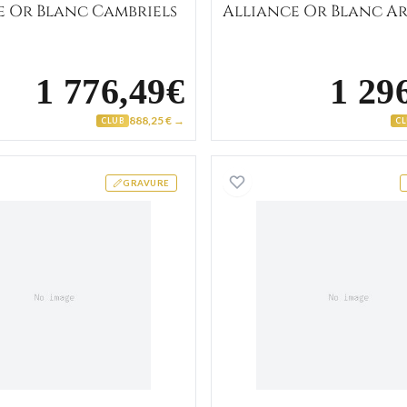
e Or Blanc Cambriels
Alliance Or Blanc A
1 776,49€
1 29
888,25 € →
CLUB
C
Alliance Or Blanc Deloire
Alliance
GRAVURE