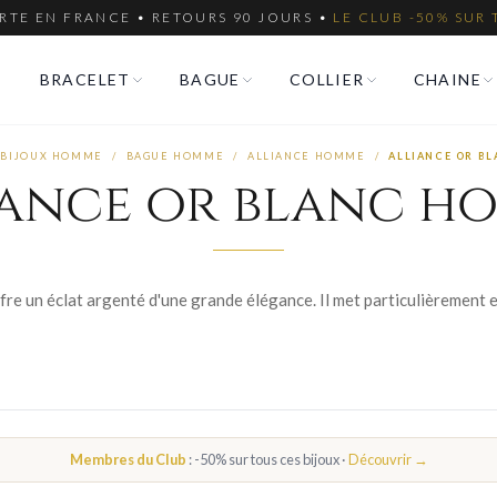
RTE EN FRANCE • RETOURS 90 JOURS •
LE CLUB -50% SUR 
BRACELET
BAGUE
COLLIER
CHAINE
BIJOUX HOMME
/
BAGUE HOMME
/
ALLIANCE HOMME
/
ALLIANCE OR B
iance or blanc h
Membres du Club
: -50% sur tous ces bijoux ·
Découvrir →