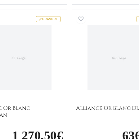
Alliance Or Blanc Chanchan
Alliance 
GRAVURE
e Or Blanc
Alliance Or Blanc Di
an
1 270,50€
63