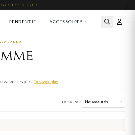
TOUS LES BIJOUX
PENDENTIF
ACCESSOIRES
LANC HOMME
omme
L'or blanc, allié au rhodium, offre un éclat argenté d'une grande élégance. Il met particulièrement en valeur les pierres précieuses et confère un style moderne et raffiné. Nos alliances en or blanc homme sont travaillés avec le savoir-faire de la joaillerie française. Découvrez plus de 401 modèles et trouvez le bijou qui correspond à votre style. Livraison offerte en France métropolitaine.
En savoir plus
TRIER PAR