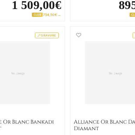
1 509,00€
89
754,50 € →
CLUB
C
Alliance Or Blanc Bankadi Diamant
Alliance
GRAVURE
e Or Blanc Bankadi
Alliance Or Blanc D
t
Diamant