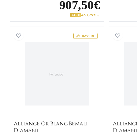
907,50€
453,75 € →
CLUB
Alliance Or Blanc Bemali Diamant
GRAVURE
Alliance Or Blanc Bemali
Allianc
Diamant
Diaman