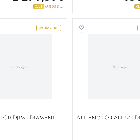
635,25 € →
CLUB
C
Alliance Or Djime Diamant
Alliance
GRAVURE
e Or Djime Diamant
Alliance Or Alteve 