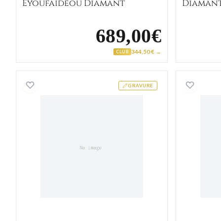
Eyoufaideou Diamant
Diaman
689,00€
344,50 € →
CLUB
Alliance Or Blanc Cazenove
GRAVURE