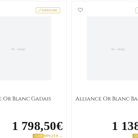
Alliance Or Blanc Gadais
Alliance
GRAVURE
e Or Blanc Gadais
Alliance Or Blanc B
1 798,50€
1 13
899,25 € →
CLUB
C