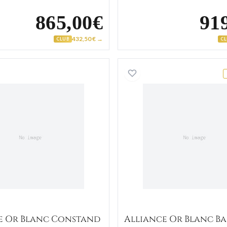
865,00€
91
432,50 € →
CLUB
C
t
Alliance Or Blanc Constand Diamant
Alliance
e Or Blanc Constand
Alliance Or Blanc B