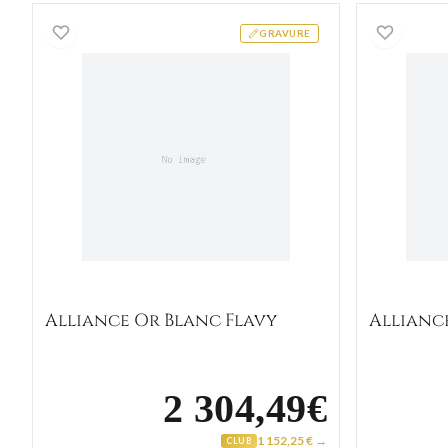
Alliance Or Blanc Flavy
GRAVURE
Alliance Or Blanc Flavy
Allianc
2 304,49€
1 152,25 € →
CLUB