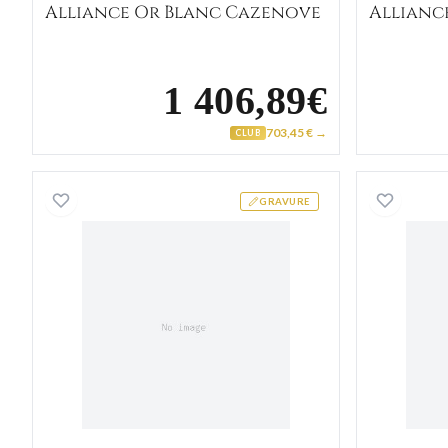
Alliance Or Blanc Cazenove
Allianc
1 406,89€
703,45 € →
CLUB
Alliance Or Blanc Amasin
GRAVURE