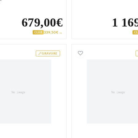
t
679,00€
1 16
339,50 € →
CLUB
C
Alliance Or Blanc Cambriels
Alliance
GRAVURE