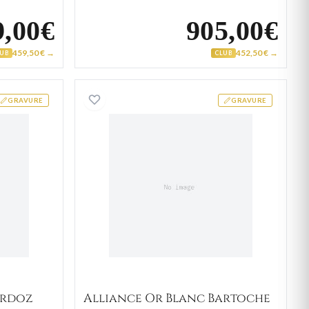
9,00€
905,00€
459,50 € →
452,50 € →
LUB
CLUB
 Or Blanc Bardoz
Alliance Or Blanc Bartoche
GRAVURE
GRAVURE
ardoz
Alliance Or Blanc Bartoche