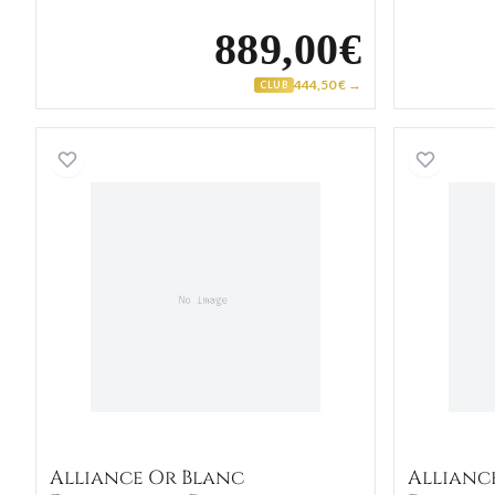
889,00€
444,50 € →
CLUB
Alliance Or Blanc Eyoufaideou Diaman
Alliance Or Blanc
Allianc