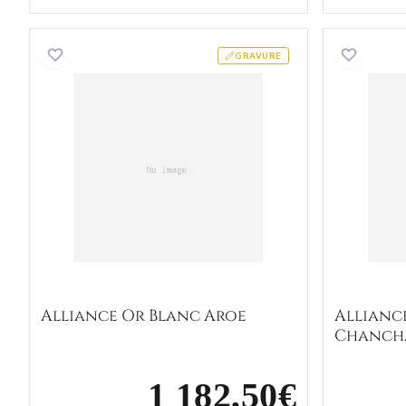
Alliance Or Blanc Aroe
GRAVURE
Alliance Or Blanc Aroe
Allianc
Chanch
1 182,50€