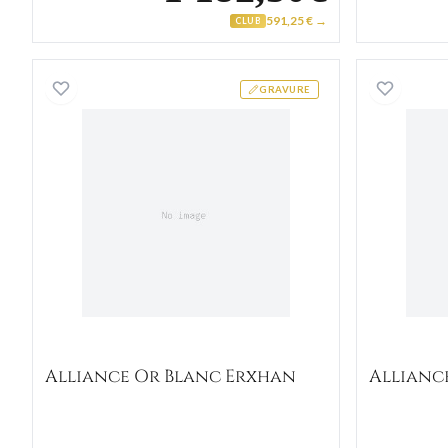
591,25 € →
CLUB
Alliance Or Blanc Erxhan
GRAVURE
Alliance Or Blanc Erxhan
Allianc